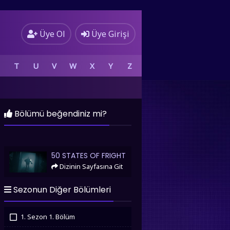
Üye Ol
Üye Girişi
T
U
V
W
X
Y
Z
Bölümü beğendiniz mi?
50 States of Fright
50 STATES OF FRIGHT
Dizinin Sayfasına Git
Sezonun Diğer Bölümleri
1. Sezon 1. Bölüm