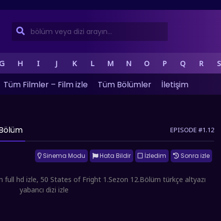
G
H
I
J
K
L
M
N
O
P
Q
R
S
Tüm Filmler – Film izle
Tüm Bölümler
İletişim
. Bölüm
EPISODE #1.12
Sinema Modu
Hata Bildir
İzledim
Sonra izle
full hd izle, 50 States of Fright 1.Sezon 12.Bölüm türkçe altyazı
yabancı dizi izle