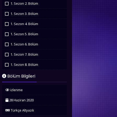
İzledim
1. Sezon 2. Bölüm
İzledim
1. Sezon 3. Bölüm
İzledim
1. Sezon 4. Bölüm
İzledim
1. Sezon 5. Bölüm
İzledim
1. Sezon 6. Bölüm
İzledim
1. Sezon 7. Bölüm
İzledim
1. Sezon 8. Bölüm
İzledim
1. Sezon 9. Bölüm
Bölüm Bilgileri
İzledim
1. Sezon 10. Bölüm
izlenme
İzledim
1. Sezon 11. Bölüm
28 Haziran 2020
İzledim
1. Sezon 12. Bölüm
Türkçe Altyazılı
İzledim
1. Sezon 13. Bölüm