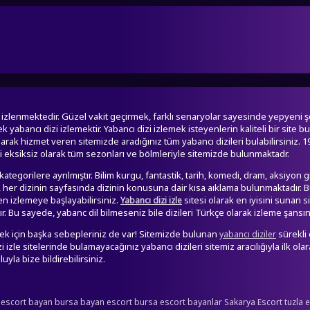
an izlenmektedir. Güzel vakit geçirmek, farklı senaryolar sayesinde yepyeni
abancı dizi izlemektir. Yabancı dizi izlemek isteyenlerin kaliteli bir site 
olarak hizmet veren sitemizde aradığınız tüm yabancı dizileri bulabilirsiniz. 19
zi eksiksiz olarak tüm sezonları ve bölmleriyle sitemizde bulunmaktadr.
ategorilere ayrılmıştır. Bilim kurgu, fantastik, tarih, komedi, dram, aksiyon
ra, her dizinin sayfasında dizinin konusuna dair kısa aıklama bulunmaktadır. Bu
 izlemeye başlayabilirsiniz.
sitesi olarak en iyisini sunan 
Yabancı dizi izle
 Bu sayede, yabanc dil bilmeseniz bile dizileri Türkçe olarak izleme şansına
etmek için başka sebepleriniz de var! Sitemizde bulunan
sürekli
yabancı diziler
izle sitelerinde bulamayacağınız yabancı dizileri sitemiz aracılığıyla ilk olar
uyla bize bildirebilirsiniz.
 escort bayan
bursa bayan escort
bursa escort bayanlar
Sakarya Escort
tuzla 