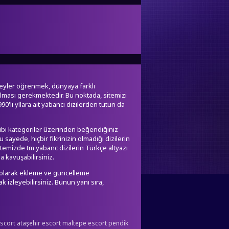
İzledim
1. Sezon 14. Bölüm
İzledim
 şeyler öğrenmek, dünyaya farklı
bulması gerekmektedir. Bu noktada, sitemizi
90'lı yllara ait yabancı dizilerden tutun da
 gibi kategoriler üzerinden beğendiğiniz
 sayede, hiçbir fikrinizin olmadığı dizilerin
sitemizde tm yabanc dizilerin Türkçe altyazı
 kavuşabilirsiniz.
 olarak ekleme ve güncelleme
ak izleyebilirsiniz. Bunun yanı sıra,
escort
ataşehir escort
maltepe escort
pendik