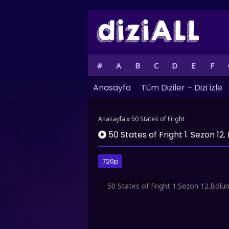
#
A
B
C
D
E
F
Anasayfa
Tüm Diziler – Dizi izle
Anasayfa
»
50 States of Fright
50 States of Fright 1. Sezon 12
720p
50 States of Fright 1.Sezon 12.Bölüm 