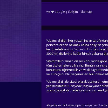
-
Google
İletişim
Sitemap
We
|
Yabancı diziler; her yaştan insan tarafınd
pencerelerden bakmak adına en iyi seçenek y
tercih edebilirsiniz.
izle sitesi 
Yabancı dizi
2020'nin dizilerine kadar birçok yabancı di
Sitemizde bulunan diziler konularına göre k
tüm dizileri izleyebilirsiniz. Bunun yanı sı
konusunu öğrenebilir ve vakit kaybetmeden
ve Türkçe dublaj seçenekleri bulunmaktadır.
Yabancı dizi izle sitesi olarak bizi tercih 
yapılmaktadır. Bu sayede, başka yabancı dizi 
sitemizle alakalı olarak görüşlerinizi mail yol
ataşehir escort
www.vipumraniye.com
bursa