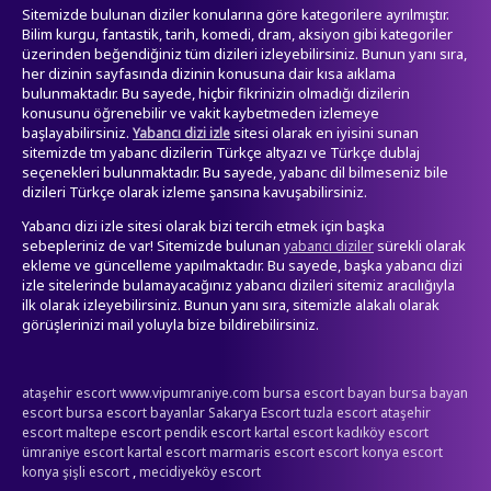
Sitemizde bulunan diziler konularına göre kategorilere ayrılmıştır.
Bilim kurgu, fantastik, tarih, komedi, dram, aksiyon gibi kategoriler
üzerinden beğendiğiniz tüm dizileri izleyebilirsiniz. Bunun yanı sıra,
her dizinin sayfasında dizinin konusuna dair kısa aıklama
bulunmaktadır. Bu sayede, hiçbir fikrinizin olmadığı dizilerin
konusunu öğrenebilir ve vakit kaybetmeden izlemeye
başlayabilirsiniz.
sitesi olarak en iyisini sunan
Yabancı dizi izle
sitemizde tm yabanc dizilerin Türkçe altyazı ve Türkçe dublaj
seçenekleri bulunmaktadır. Bu sayede, yabanc dil bilmeseniz bile
dizileri Türkçe olarak izleme şansına kavuşabilirsiniz.
Yabancı dizi izle sitesi olarak bizi tercih etmek için başka
sebepleriniz de var! Sitemizde bulunan
sürekli olarak
yabancı diziler
ekleme ve güncelleme yapılmaktadır. Bu sayede, başka yabancı dizi
izle sitelerinde bulamayacağınız yabancı dizileri sitemiz aracılığıyla
ilk olarak izleyebilirsiniz. Bunun yanı sıra, sitemizle alakalı olarak
görüşlerinizi mail yoluyla bize bildirebilirsiniz.
ataşehir escort
www.vipumraniye.com
bursa escort bayan
bursa bayan
escort
bursa escort bayanlar
Sakarya Escort
tuzla escort
ataşehir
escort
maltepe escort
pendik escort
kartal escort
kadıköy escort
ümraniye escort
kartal escort
marmaris escort
escort konya
escort
,
konya
şişli escort
mecidiyeköy escort