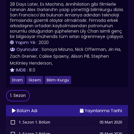
28 Days Later, Ex Machina, Annihilation gibi filmlerle
tanınan Alex Garland’ın yazıp yönettiği bilimkurgu dizisi.
San Francisco'da bulunan Amanya adından teknoloji
firmasında gizemli olaylar olmaktadır. Firmada erkek
arkadaşının ortadan kaybolmasından patronunun
sorumlu olduğundan şüphelenen Lily Chan isimli genç
bir bilgisayar mühendis tüm sırları öğrenmeye çalışıyor.
Yapım Yılı :
2020
Oyuncular :
Sonoya Mizuno, Nick Offerman, Jin Ha,
Zach Grenier, Cailee Spaeny, Alison Pill, Stephen
McKinley Henderson,
IMDB :
8.0
Dram
Gizem
Bilim-Kurgu
1. Sezon
Bölüm Adı
Yayınlanma Tarihi
1. Sezon 1. Bölüm
05 Mart 2020
İzledim
1. Sezon 2. Bölüm
05 Mart 2020