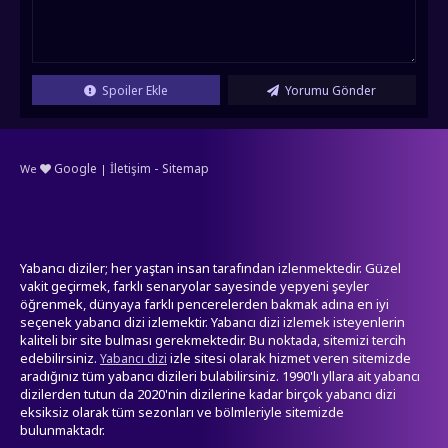
Spoiler Ekle
Yorumu Gönder
-
Google
İletişim
Sitemap
We
|
Yabancı diziler; her yaştan insan tarafından izlenmektedir. Güzel
vakit geçirmek, farklı senaryolar sayesinde yepyeni şeyler
öğrenmek, dünyaya farklı pencerelerden bakmak adına en iyi
seçenek yabancı dizi izlemektir. Yabancı dizi izlemek isteyenlerin
kaliteli bir site bulması gerekmektedir. Bu noktada, sitemizi tercih
edebilirsiniz.
izle sitesi olarak hizmet veren sitemizde
Yabancı dizi
aradığınız tüm yabancı dizileri bulabilirsiniz. 1990'lı yllara ait yabancı
dizilerden tutun da 2020'nin dizilerine kadar birçok yabancı dizi
eksiksiz olarak tüm sezonları ve bölmleriyle sitemizde
bulunmaktadr.