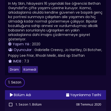
In My Skin, hikayesini 16 yaşındaki lise öğrencisi Bethan
Gwyndaf’ın çifte yaşamı üzerine kuruyor. Kızımız,
arkadaşlarına okulda kendine güvenen ve başarılı genç
kız portresi sunmaya çalışırken aile yaşamını da hiç
olmadığı kadar normal göstermeye çalışıyor. Bipolar
bozukluğuna sahip annesi ve vurdumduymaz alkolik
babasının sorunlarıyla uğraşırken en yakın
arkadaşlarına dahi imajını çizdirmemeye gayret
gösteriyor.
Yapım Yılı :
2020
Oyuncular :
Gabrielle Creevy, Jo Hartley, Di Botcher,
Poppy Lee Friar, Rhodri Meilir, Aled ap Steffan
IMDB :
7.3
Dram
Komedi
1. Sezon
Bölüm Adı
Yayınlanma Tarihi
1. Sezon 1. Bölüm
08 Temmuz 2020
İzledim