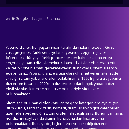
-
Google
İletişim
Sitemap
We
|
Yabancı diziler; her yaştan insan tarafından izlenmektedir. Güzel
vakit geçirmek, farklı senaryolar sayesinde yepyeni şeyler
öğrenmek, dünyaya farklı pencerelerden bakmak adına en iyi
seçenek yabancı dizi izlemektir. Yabancı dizi izlemek isteyenlerin
kaliteli bir site bulması gerekmektedir. Bu noktada, sitemizi tercih
edebilirsiniz.
izle sitesi olarak hizmet veren sitemizde
Yabancı dizi
aradığınız tüm yabancı dizileri bulabilirsiniz. 1990'lı yllara ait yabancı
dizilerden tutun da 2020'nin dizilerine kadar birçok yabancı dizi
eksiksiz olarak tüm sezonları ve bölmleriyle sitemizde
bulunmaktadr.
Sitemizde bulunan diziler konularına göre kategorilere ayrılmıştır.
Bilim kurgu, fantastik, tarih, komedi, dram, aksiyon gibi kategoriler
üzerinden beğendiğiniz tüm dizileri izleyebilirsiniz. Bunun yanı sıra,
her dizinin sayfasında dizinin konusuna dair kısa aıklama
bulunmaktadır. Bu sayede, hiçbir fikrinizin olmadığı dizilerin
konusunu öğrenebilir ve vakit kaybetmeden izlemeye