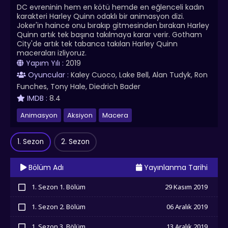
DC evreninin hem en kötü hemde en eğlenceli kadın
karakteri Harley Quinn odaklı bir animasyon dizi.
Joker'in haince onu bırakıp gitmesinden bırakan Harley
Quinn artık tek başına takılmaya karar verir. Gotham
City'de artık tek tabanca takılan Harley Quinn
maceraları izliyoruz.
Yapım Yılı :
2019
Oyuncular :
Kaley Cuoco, Lake Bell, Alan Tudyk, Ron
Funches, Tony Hale, Diedrich Bader
IMDB :
8.4
Animasyon
Aksiyon
Macera
1. Sezon
2. Sezon
Bölüm Adı
Yayınlanma Tarihi
1. Sezon 1. Bölüm
29 Kasım 2019
İzledim
1. Sezon 2. Bölüm
06 Aralık 2019
İzledim
1. Sezon 3. Bölüm
13 Aralık 2019