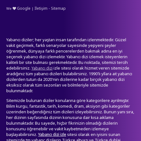
-
Google
İletişim
Sitemap
We
|
Yabancı diziler; her yaştan insan tarafından izlenmektedir. Güzel
vakit geçirmek, farklı senaryolar sayesinde yepyeni şeyler
öğrenmek, dünyaya farklı pencerelerden bakmak adına en iyi
seçenek yabancı dizi izlemektir. Yabancı dizi izlemek isteyenlerin
kaliteli bir site bulması gerekmektedir. Bu noktada, sitemizi tercih
edebilirsiniz.
izle sitesi olarak hizmet veren sitemizde
Yabancı dizi
aradığınız tüm yabancı dizileri bulabilirsiniz. 1990'lı yllara ait yabancı
dizilerden tutun da 2020'nin dizilerine kadar birçok yabancı dizi
eksiksiz olarak tüm sezonları ve bölmleriyle sitemizde
bulunmaktadr.
Sitemizde bulunan diziler konularına göre kategorilere ayrılmıştır.
Bilim kurgu, fantastik, tarih, komedi, dram, aksiyon gibi kategoriler
üzerinden beğendiğiniz tüm dizileri izleyebilirsiniz. Bunun yanı sıra,
her dizinin sayfasında dizinin konusuna dair kısa aıklama
bulunmaktadır. Bu sayede, hiçbir fikrinizin olmadığı dizilerin
konusunu öğrenebilir ve vakit kaybetmeden izlemeye
başlayabilirsiniz.
sitesi olarak en iyisini sunan
Yabancı dizi izle
sitemizde tm yabanc dizilerin Türkçe altyazı ve Türkçe dublaj