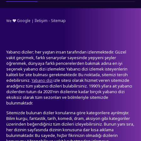
-
Google
İletişim
Sitemap
We
|
Yabancı diziler; her yaştan insan tarafından izlenmektedir. Güzel
vakit geçirmek, farklı senaryolar sayesinde yepyeni şeyler
öğrenmek, dünyaya farklı pencerelerden bakmak adına en iyi
seçenek yabancı dizi izlemektir. Yabancı dizi izlemek isteyenlerin
kaliteli bir site bulması gerekmektedir. Bu noktada, sitemizi tercih
edebilirsiniz.
izle sitesi olarak hizmet veren sitemizde
Yabancı dizi
aradığınız tüm yabancı dizileri bulabilirsiniz. 1990'lı yllara ait yabancı
dizilerden tutun da 2020'nin dizilerine kadar birçok yabancı dizi
eksiksiz olarak tüm sezonları ve bölmleriyle sitemizde
bulunmaktadr.
Sitemizde bulunan diziler konularına göre kategorilere ayrılmıştır.
Bilim kurgu, fantastik, tarih, komedi, dram, aksiyon gibi kategoriler
üzerinden beğendiğiniz tüm dizileri izleyebilirsiniz. Bunun yanı sıra,
her dizinin sayfasında dizinin konusuna dair kısa aıklama
bulunmaktadır. Bu sayede, hiçbir fikrinizin olmadığı dizilerin
konusunu öğrenebilir ve vakit kaybetmeden izlemeye