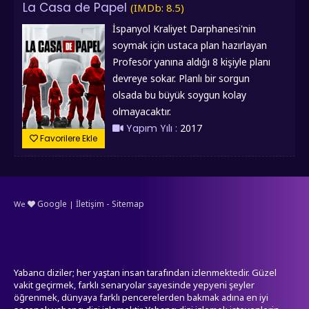
Oyuncular :
Ella Purnell, Kevin
La Casa de Papel
(IMDb: 8.5)
Alejandro, Jason Spisak, Hailee
İspanyol Kraliyet Darphanesi'nin
Steinfeld, Harry Lloyd, Toks
soymak için ustaca plan hazırlayan
Olagundoye
Profesör yanına aldığı 8 kişiyle planı
Tür :
Askiyon, Animasyon, Macera
devreye sokar. Planlı bir sorgun
olsada bu büyük soygun kolay
olmayacaktır.
Yapım Yılı :
2017
Favorilere Ekle
Oyuncular :
Álvaro Morte, Úrsula
Corberó, Itziar Ituño, Pedro Alonso,
Alba Flores, Miguel Herrán, Jaime
Lorente, Esther Acebo, Darko Peric,
-
Google
İletişim
Sitemap
We
|
Tür :
Askiyon, Gerilim, Suç
Yabancı diziler; her yaştan insan tarafından izlenmektedir. Güzel
vakit geçirmek, farklı senaryolar sayesinde yepyeni şeyler
öğrenmek, dünyaya farklı pencerelerden bakmak adına en iyi