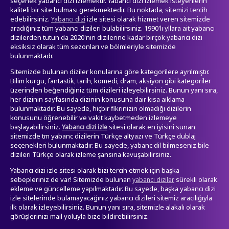
seçenek yabancı dizi izlemektir. Yabancı dizi izlemek isteyenlerin
kaliteli bir site bulması gerekmektedir. Bu noktada, sitemizi tercih
edebilirsiniz.
izle sitesi olarak hizmet veren sitemizde
Yabancı dizi
aradığınız tüm yabancı dizileri bulabilirsiniz. 1990'lı yllara ait yabancı
dizilerden tutun da 2020'nin dizilerine kadar birçok yabancı dizi
eksiksiz olarak tüm sezonları ve bölmleriyle sitemizde
bulunmaktadr.
Sitemizde bulunan diziler konularına göre kategorilere ayrılmıştır.
Bilim kurgu, fantastik, tarih, komedi, dram, aksiyon gibi kategoriler
üzerinden beğendiğiniz tüm dizileri izleyebilirsiniz. Bunun yanı sıra,
her dizinin sayfasında dizinin konusuna dair kısa aıklama
bulunmaktadır. Bu sayede, hiçbir fikrinizin olmadığı dizilerin
konusunu öğrenebilir ve vakit kaybetmeden izlemeye
başlayabilirsiniz.
sitesi olarak en iyisini sunan
Yabancı dizi izle
sitemizde tm yabanc dizilerin Türkçe altyazı ve Türkçe dublaj
seçenekleri bulunmaktadır. Bu sayede, yabanc dil bilmeseniz bile
dizileri Türkçe olarak izleme şansına kavuşabilirsiniz.
Yabancı dizi izle sitesi olarak bizi tercih etmek için başka
sebepleriniz de var! Sitemizde bulunan
sürekli olarak
yabancı diziler
ekleme ve güncelleme yapılmaktadır. Bu sayede, başka yabancı dizi
izle sitelerinde bulamayacağınız yabancı dizileri sitemiz aracılığıyla
ilk olarak izleyebilirsiniz. Bunun yanı sıra, sitemizle alakalı olarak
görüşlerinizi mail yoluyla bize bildirebilirsiniz.