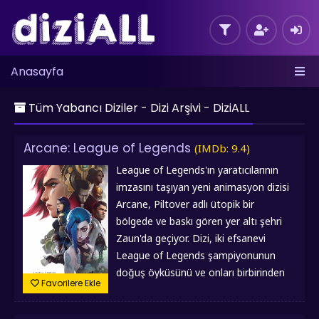
Anasayfa
Tüm Yabancı Diziler - Dizi Arşivi - DiziALL
Arcane: League of Legends
(IMDb: 9.4)
League of Legends'ın yaratıcılarının
imzasını taşıyan yeni animasyon dizisi
Arcane, Piltover adlı ütopik bir
bölgede ve baskı gören yer altı şehri
Zaun'da geçiyor. Dizi, iki efsanevi
League of Legends şampiyonunun
doğuş öyküsünü ve onları birbirinden
Favorilere Ekle
ayıracak gücün hikâyesini anlatıyor.
Yapım Yılı :
2021