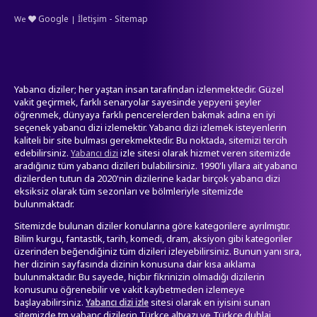
-
Google
İletişim
Sitemap
We
|
Yabancı diziler; her yaştan insan tarafından izlenmektedir. Güzel
vakit geçirmek, farklı senaryolar sayesinde yepyeni şeyler
öğrenmek, dünyaya farklı pencerelerden bakmak adına en iyi
seçenek yabancı dizi izlemektir. Yabancı dizi izlemek isteyenlerin
kaliteli bir site bulması gerekmektedir. Bu noktada, sitemizi tercih
edebilirsiniz.
izle sitesi olarak hizmet veren sitemizde
Yabancı dizi
aradığınız tüm yabancı dizileri bulabilirsiniz. 1990'lı yllara ait yabancı
dizilerden tutun da 2020'nin dizilerine kadar birçok yabancı dizi
eksiksiz olarak tüm sezonları ve bölmleriyle sitemizde
bulunmaktadr.
Sitemizde bulunan diziler konularına göre kategorilere ayrılmıştır.
Bilim kurgu, fantastik, tarih, komedi, dram, aksiyon gibi kategoriler
üzerinden beğendiğiniz tüm dizileri izleyebilirsiniz. Bunun yanı sıra,
her dizinin sayfasında dizinin konusuna dair kısa aıklama
bulunmaktadır. Bu sayede, hiçbir fikrinizin olmadığı dizilerin
konusunu öğrenebilir ve vakit kaybetmeden izlemeye
başlayabilirsiniz.
sitesi olarak en iyisini sunan
Yabancı dizi izle
sitemizde tm yabanc dizilerin Türkçe altyazı ve Türkçe dublaj