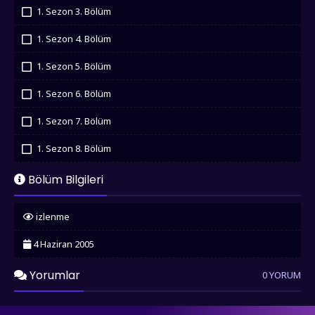
İzledim
1. Sezon 3. Bölüm
İzledim
1. Sezon 4. Bölüm
İzledim
1. Sezon 5. Bölüm
İzledim
1. Sezon 6. Bölüm
İzledim
1. Sezon 7. Bölüm
İzledim
1. Sezon 8. Bölüm
İzledim
1. Sezon 9. Bölüm
Bölüm Bilgileri
İzledim
1. Sezon 10. Bölüm
izlenme
İzledim
1. Sezon 11. Bölüm
4 Haziran 2005
İzledim
1. Sezon 12. Bölüm
Yorumlar
İzledim
0 YORUM
1. Sezon 13. Bölüm
İzledim