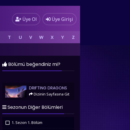
Üye Ol
Üye Girişi
T
U
V
W
X
Y
Z
Bölümü beğendiniz mi?
Drifting Dragons
DRIFTING DRAGONS
Dizinin Sayfasına Git
Sezonun Diğer Bölümleri
1. Sezon 1. Bölüm