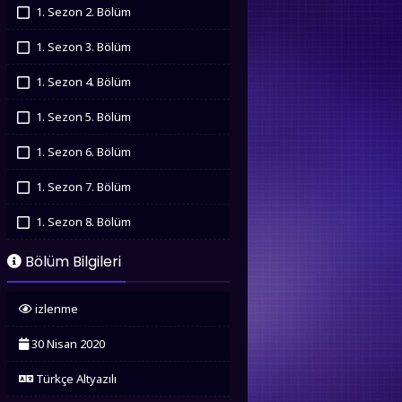
İzledim
1. Sezon 2. Bölüm
İzledim
1. Sezon 3. Bölüm
İzledim
1. Sezon 4. Bölüm
İzledim
1. Sezon 5. Bölüm
İzledim
1. Sezon 6. Bölüm
İzledim
1. Sezon 7. Bölüm
İzledim
1. Sezon 8. Bölüm
İzledim
1. Sezon 9. Bölüm
Bölüm Bilgileri
İzledim
1. Sezon 10. Bölüm
izlenme
İzledim
1. Sezon 11. Bölüm
30 Nisan 2020
İzledim
1. Sezon 12. Bölüm
Türkçe Altyazılı
İzledim