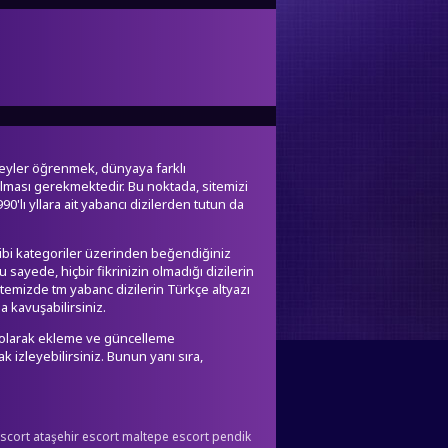
 şeyler öğrenmek, dünyaya farklı
bulması gerekmektedir. Bu noktada, sitemizi
90'lı yllara ait yabancı dizilerden tutun da
 gibi kategoriler üzerinden beğendiğiniz
 sayede, hiçbir fikrinizin olmadığı dizilerin
sitemizde tm yabanc dizilerin Türkçe altyazı
 kavuşabilirsiniz.
 olarak ekleme ve güncelleme
ak izleyebilirsiniz. Bunun yanı sıra,
escort
ataşehir escort
maltepe escort
pendik