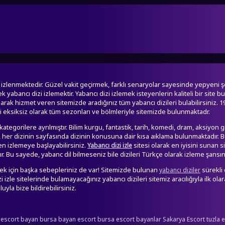
an izlenmektedir. Güzel vakit geçirmek, farklı senaryolar sayesinde yepyeni
abancı dizi izlemektir. Yabancı dizi izlemek isteyenlerin kaliteli bir site 
olarak hizmet veren sitemizde aradığınız tüm yabancı dizileri bulabilirsiniz. 19
zi eksiksiz olarak tüm sezonları ve bölmleriyle sitemizde bulunmaktadr.
ategorilere ayrılmıştır. Bilim kurgu, fantastik, tarih, komedi, dram, aksiyon
ra, her dizinin sayfasında dizinin konusuna dair kısa aıklama bulunmaktadır. Bu
 izlemeye başlayabilirsiniz.
sitesi olarak en iyisini sunan 
Yabancı dizi izle
 Bu sayede, yabanc dil bilmeseniz bile dizileri Türkçe olarak izleme şansına
etmek için başka sebepleriniz de var! Sitemizde bulunan
sürekli
yabancı diziler
izle sitelerinde bulamayacağınız yabancı dizileri sitemiz aracılığıyla ilk olar
uyla bize bildirebilirsiniz.
 escort bayan
bursa bayan escort
bursa escort bayanlar
Sakarya Escort
tuzla 