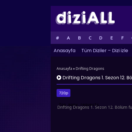
#
A
B
C
D
E
F
Anasayfa
Tüm Diziler – Dizi izle
Anasayfa
»
Drifting Dragons
Drifting Dragons 1. Sezon 12. B
720p
Drifting Dragons 1. Sezon 12. Bölüm ful