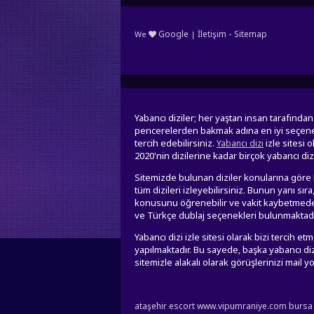
-
Google
İletişim
Sitemap
We
|
Yabancı diziler; her yaştan insan tarafınd
pencerelerden bakmak adına en iyi seçenek y
tercih edebilirsiniz.
izle sitesi 
Yabancı dizi
2020'nin dizilerine kadar birçok yabancı di
Sitemizde bulunan diziler konularına göre k
tüm dizileri izleyebilirsiniz. Bunun yanı sı
konusunu öğrenebilir ve vakit kaybetmeden
ve Türkçe dublaj seçenekleri bulunmaktadır.
Yabancı dizi izle sitesi olarak bizi tercih 
yapılmaktadır. Bu sayede, başka yabancı dizi 
sitemizle alakalı olarak görüşlerinizi mail yol
ataşehir escort
www.vipumraniye.com
bursa