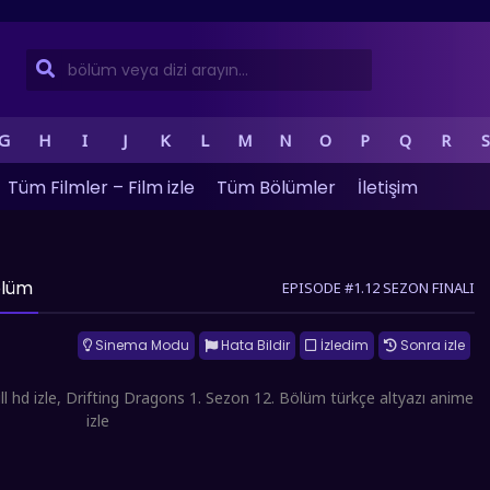
G
H
I
J
K
L
M
N
O
P
Q
R
S
Tüm Filmler – Film izle
Tüm Bölümler
İletişim
ölüm
EPISODE #1.12 SEZON FINALI
Sinema Modu
Hata Bildir
İzledim
Sonra izle
l hd izle, Drifting Dragons 1. Sezon 12. Bölüm türkçe altyazı anime
izle