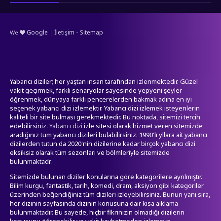
-
Google
İletişim
Sitemap
We
|
Yabancı diziler; her yaştan insan tarafından izlenmektedir. Güzel
vakit geçirmek, farklı senaryolar sayesinde yepyeni şeyler
öğrenmek, dünyaya farklı pencerelerden bakmak adına en iyi
seçenek yabancı dizi izlemektir. Yabancı dizi izlemek isteyenlerin
kaliteli bir site bulması gerekmektedir. Bu noktada, sitemizi tercih
edebilirsiniz.
izle sitesi olarak hizmet veren sitemizde
Yabancı dizi
aradığınız tüm yabancı dizileri bulabilirsiniz. 1990'lı yllara ait yabancı
dizilerden tutun da 2020'nin dizilerine kadar birçok yabancı dizi
eksiksiz olarak tüm sezonları ve bölmleriyle sitemizde
bulunmaktadr.
Sitemizde bulunan diziler konularına göre kategorilere ayrılmıştır.
Bilim kurgu, fantastik, tarih, komedi, dram, aksiyon gibi kategoriler
üzerinden beğendiğiniz tüm dizileri izleyebilirsiniz. Bunun yanı sıra,
her dizinin sayfasında dizinin konusuna dair kısa aıklama
bulunmaktadır. Bu sayede, hiçbir fikrinizin olmadığı dizilerin
konusunu öğrenebilir ve vakit kaybetmeden izlemeye