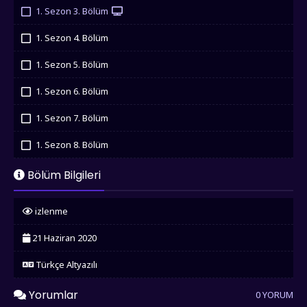
İzledim
1. Sezon 3. Bölüm
İzledim
1. Sezon 4. Bölüm
İzledim
1. Sezon 5. Bölüm
İzledim
1. Sezon 6. Bölüm
İzledim
1. Sezon 7. Bölüm
İzledim
1. Sezon 8. Bölüm
İzledim
1. Sezon 9. Bölüm
Bölüm Bilgileri
İzledim
1. Sezon 10. Bölüm
izlenme
İzledim
1. Sezon 11. Bölüm
21 Haziran 2020
İzledim
Türkçe Altyazılı
Yorumlar
0 YORUM