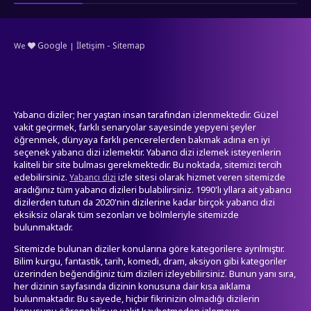
-
Google
İletişim
Sitemap
We
|
Yabancı diziler; her yaştan insan tarafından izlenmektedir. Güzel
vakit geçirmek, farklı senaryolar sayesinde yepyeni şeyler
öğrenmek, dünyaya farklı pencerelerden bakmak adına en iyi
seçenek yabancı dizi izlemektir. Yabancı dizi izlemek isteyenlerin
kaliteli bir site bulması gerekmektedir. Bu noktada, sitemizi tercih
edebilirsiniz.
izle sitesi olarak hizmet veren sitemizde
Yabancı dizi
aradığınız tüm yabancı dizileri bulabilirsiniz. 1990'lı yllara ait yabancı
dizilerden tutun da 2020'nin dizilerine kadar birçok yabancı dizi
eksiksiz olarak tüm sezonları ve bölmleriyle sitemizde
bulunmaktadr.
Sitemizde bulunan diziler konularına göre kategorilere ayrılmıştır.
Bilim kurgu, fantastik, tarih, komedi, dram, aksiyon gibi kategoriler
üzerinden beğendiğiniz tüm dizileri izleyebilirsiniz. Bunun yanı sıra,
her dizinin sayfasında dizinin konusuna dair kısa aıklama
bulunmaktadır. Bu sayede, hiçbir fikrinizin olmadığı dizilerin
konusunu öğrenebilir ve vakit kaybetmeden izlemeye