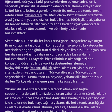
öğrenmek, dünyaya farklı pencerelerden bakmak adına en iyi
seçenek yabancı dizi izlemektir. Yabancı dizi izlemek isteyenlerin
kaliteli bir site bulması gerekmektedir. Bu noktada, sitemizi tercih
edebilirsiniz.
izle sitesi olarak hizmet veren sitemizde
Yabancı dizi
aradığınız tüm yabancı dizileri bulabilirsiniz. 1990'lı yllara ait yabancı
dizilerden tutun da 2020'nin dizilerine kadar birçok yabancı dizi
eksiksiz olarak tüm sezonları ve bölmleriyle sitemizde
bulunmaktadr.
Sitemizde bulunan diziler konularına göre kategorilere ayrılmıştır.
Bilim kurgu, fantastik, tarih, komedi, dram, aksiyon gibi kategoriler
üzerinden beğendiğiniz tüm dizileri izleyebilirsiniz. Bunun yanı sıra,
her dizinin sayfasında dizinin konusuna dair kısa aıklama
bulunmaktadır. Bu sayede, hiçbir fikrinizin olmadığı dizilerin
konusunu öğrenebilir ve vakit kaybetmeden izlemeye
başlayabilirsiniz.
sitesi olarak en iyisini sunan
Yabancı dizi izle
sitemizde tm yabanc dizilerin Türkçe altyazı ve Türkçe dublaj
seçenekleri bulunmaktadır. Bu sayede, yabanc dil bilmeseniz bile
dizileri Türkçe olarak izleme şansına kavuşabilirsiniz.
Yabancı dizi izle sitesi olarak bizi tercih etmek için başka
sebepleriniz de var! Sitemizde bulunan
sürekli olarak
yabancı diziler
ekleme ve güncelleme yapılmaktadır. Bu sayede, başka yabancı dizi
izle sitelerinde bulamayacağınız yabancı dizileri sitemiz aracılığıyla
ilk olarak izleyebilirsiniz. Bunun yanı sıra, sitemizle alakalı olarak
görüşlerinizi mail yoluyla bize bildirebilirsiniz.