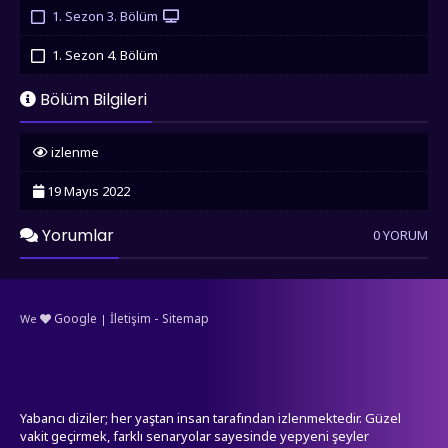
İzledim
1. Sezon 3. Bölüm
İzledim
1. Sezon 4. Bölüm
İzledim
Bölüm Bilgileri
izlenme
19 Mayıs 2022
Yorumlar
0 YORUM
-
Google
İletişim
Sitemap
We
|
Yabancı diziler; her yaştan insan tarafından izlenmektedir. Güzel
vakit geçirmek, farklı senaryolar sayesinde yepyeni şeyler