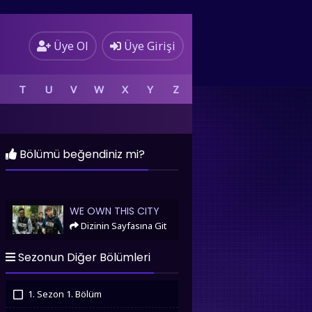
Üye Ol
Üye Girişi
T
U
V
W
X
Y
Z
Bölümü beğendiniz mi?
We Own This City
WE OWN THIS CITY
Dizinin Sayfasına Git
Sezonun Diğer Bölümleri
1. Sezon 1. Bölüm