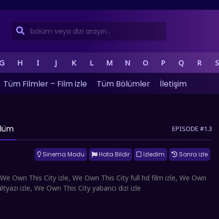
G
H
I
J
K
L
M
N
O
P
Q
R
S
Tüm Filmler – Film izle
Tüm Bölümler
İletişim
ölüm
EPISODE #1.3
Sinema Modu
Hata Bildir
İzledim
Sonra izle
e Own This City izle, We Own This City full hd film izle, We Own
altyazı izle, We Own This City yabancı dizi izle