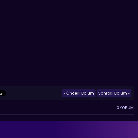
« Önceki Bölüm
Sonraki Bölüm »
0 YORUM