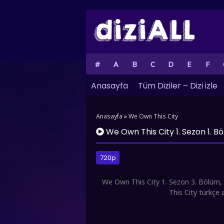
#
A
B
C
D
E
F
Anasayfa
Tüm Diziler – Dizi izle
Anasayfa
»
We Own This City
We Own This City 1. Sezon 1. B
720p
We Own This City 1. Sezon 3. Bölüm, W
This City türkçe 