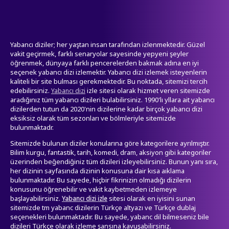
Yabancı diziler; her yaştan insan tarafından izlenmektedir. Güzel
vakit geçirmek, farklı senaryolar sayesinde yepyeni şeyler
öğrenmek, dünyaya farklı pencerelerden bakmak adına en iyi
seçenek yabancı dizi izlemektir. Yabancı dizi izlemek isteyenlerin
kaliteli bir site bulması gerekmektedir. Bu noktada, sitemizi tercih
edebilirsiniz.
izle sitesi olarak hizmet veren sitemizde
Yabancı dizi
aradığınız tüm yabancı dizileri bulabilirsiniz. 1990'lı yllara ait yabancı
dizilerden tutun da 2020'nin dizilerine kadar birçok yabancı dizi
eksiksiz olarak tüm sezonları ve bölmleriyle sitemizde
bulunmaktadr.
Sitemizde bulunan diziler konularına göre kategorilere ayrılmıştır.
Bilim kurgu, fantastik, tarih, komedi, dram, aksiyon gibi kategoriler
üzerinden beğendiğiniz tüm dizileri izleyebilirsiniz. Bunun yanı sıra,
her dizinin sayfasında dizinin konusuna dair kısa aıklama
bulunmaktadır. Bu sayede, hiçbir fikrinizin olmadığı dizilerin
konusunu öğrenebilir ve vakit kaybetmeden izlemeye
başlayabilirsiniz.
sitesi olarak en iyisini sunan
Yabancı dizi izle
sitemizde tm yabanc dizilerin Türkçe altyazı ve Türkçe dublaj
seçenekleri bulunmaktadır. Bu sayede, yabanc dil bilmeseniz bile
dizileri Türkçe olarak izleme şansına kavuşabilirsiniz.