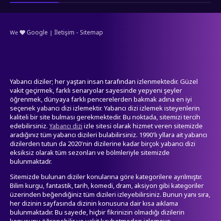
-
Google
İletişim
Sitemap
We
|
Yabancı diziler; her yaştan insan tarafından izlenmektedir. Güzel
vakit geçirmek, farklı senaryolar sayesinde yepyeni şeyler
öğrenmek, dünyaya farklı pencerelerden bakmak adına en iyi
seçenek yabancı dizi izlemektir. Yabancı dizi izlemek isteyenlerin
kaliteli bir site bulması gerekmektedir. Bu noktada, sitemizi tercih
edebilirsiniz.
izle sitesi olarak hizmet veren sitemizde
Yabancı dizi
aradığınız tüm yabancı dizileri bulabilirsiniz. 1990'lı yllara ait yabancı
dizilerden tutun da 2020'nin dizilerine kadar birçok yabancı dizi
eksiksiz olarak tüm sezonları ve bölmleriyle sitemizde
bulunmaktadr.
Sitemizde bulunan diziler konularına göre kategorilere ayrılmıştır.
Bilim kurgu, fantastik, tarih, komedi, dram, aksiyon gibi kategoriler
üzerinden beğendiğiniz tüm dizileri izleyebilirsiniz. Bunun yanı sıra,
her dizinin sayfasında dizinin konusuna dair kısa aıklama
bulunmaktadır. Bu sayede, hiçbir fikrinizin olmadığı dizilerin
konusunu öğrenebilir ve vakit kaybetmeden izlemeye