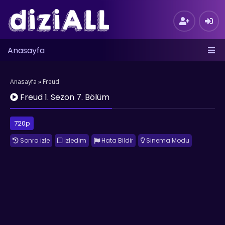
Anasayfa
Anasayfa
»
Freud
Freud 1. Sezon 7. Bölüm
720p
Sonra izle
İzledim
Hata Bildir
Sinema Modu