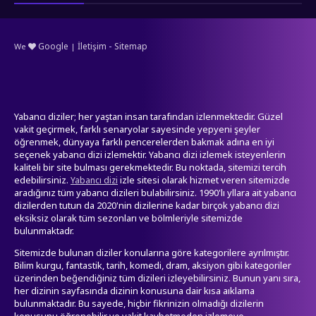
-
Google
İletişim
Sitemap
We
|
Yabancı diziler; her yaştan insan tarafından izlenmektedir. Güzel
vakit geçirmek, farklı senaryolar sayesinde yepyeni şeyler
öğrenmek, dünyaya farklı pencerelerden bakmak adına en iyi
seçenek yabancı dizi izlemektir. Yabancı dizi izlemek isteyenlerin
kaliteli bir site bulması gerekmektedir. Bu noktada, sitemizi tercih
edebilirsiniz.
izle sitesi olarak hizmet veren sitemizde
Yabancı dizi
aradığınız tüm yabancı dizileri bulabilirsiniz. 1990'lı yllara ait yabancı
dizilerden tutun da 2020'nin dizilerine kadar birçok yabancı dizi
eksiksiz olarak tüm sezonları ve bölmleriyle sitemizde
bulunmaktadr.
Sitemizde bulunan diziler konularına göre kategorilere ayrılmıştır.
Bilim kurgu, fantastik, tarih, komedi, dram, aksiyon gibi kategoriler
üzerinden beğendiğiniz tüm dizileri izleyebilirsiniz. Bunun yanı sıra,
her dizinin sayfasında dizinin konusuna dair kısa aıklama
bulunmaktadır. Bu sayede, hiçbir fikrinizin olmadığı dizilerin
konusunu öğrenebilir ve vakit kaybetmeden izlemeye