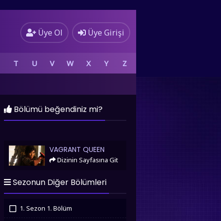
Üye Ol
Üye Girişi
T
U
V
W
X
Y
Z
Bölümü beğendiniz mi?
Vagrant Queen
VAGRANT QUEEN
Dizinin Sayfasına Git
Sezonun Diğer Bölümleri
1. Sezon 1. Bölüm