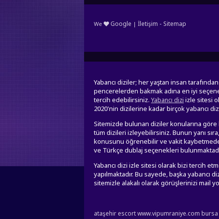
-
Google
İletişim
Sitemap
We
|
Yabancı diziler; her yaştan insan tarafınd
pencerelerden bakmak adına en iyi seçenek y
tercih edebilirsiniz.
izle sitesi 
Yabancı dizi
2020'nin dizilerine kadar birçok yabancı di
Sitemizde bulunan diziler konularına göre k
tüm dizileri izleyebilirsiniz. Bunun yanı sı
konusunu öğrenebilir ve vakit kaybetmeden
ve Türkçe dublaj seçenekleri bulunmaktadır.
Yabancı dizi izle sitesi olarak bizi tercih 
yapılmaktadır. Bu sayede, başka yabancı dizi 
sitemizle alakalı olarak görüşlerinizi mail yol
ataşehir escort
www.vipumraniye.com
bursa