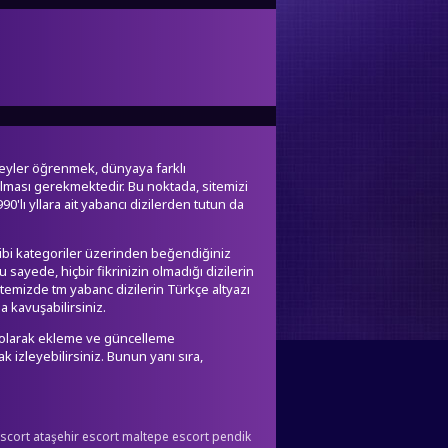
 şeyler öğrenmek, dünyaya farklı
bulması gerekmektedir. Bu noktada, sitemizi
90'lı yllara ait yabancı dizilerden tutun da
 gibi kategoriler üzerinden beğendiğiniz
 sayede, hiçbir fikrinizin olmadığı dizilerin
sitemizde tm yabanc dizilerin Türkçe altyazı
 kavuşabilirsiniz.
 olarak ekleme ve güncelleme
ak izleyebilirsiniz. Bunun yanı sıra,
escort
ataşehir escort
maltepe escort
pendik