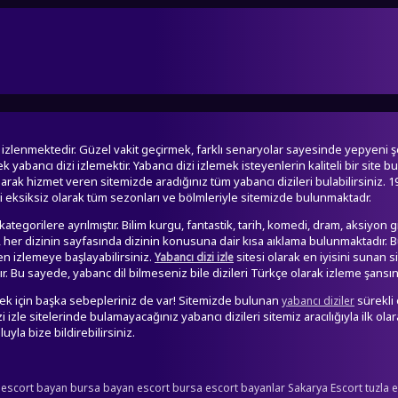
an izlenmektedir. Güzel vakit geçirmek, farklı senaryolar sayesinde yepyeni
abancı dizi izlemektir. Yabancı dizi izlemek isteyenlerin kaliteli bir site 
olarak hizmet veren sitemizde aradığınız tüm yabancı dizileri bulabilirsiniz. 19
zi eksiksiz olarak tüm sezonları ve bölmleriyle sitemizde bulunmaktadr.
ategorilere ayrılmıştır. Bilim kurgu, fantastik, tarih, komedi, dram, aksiyon
ra, her dizinin sayfasında dizinin konusuna dair kısa aıklama bulunmaktadır. Bu
 izlemeye başlayabilirsiniz.
sitesi olarak en iyisini sunan 
Yabancı dizi izle
 Bu sayede, yabanc dil bilmeseniz bile dizileri Türkçe olarak izleme şansına
etmek için başka sebepleriniz de var! Sitemizde bulunan
sürekli
yabancı diziler
izle sitelerinde bulamayacağınız yabancı dizileri sitemiz aracılığıyla ilk olar
uyla bize bildirebilirsiniz.
 escort bayan
bursa bayan escort
bursa escort bayanlar
Sakarya Escort
tuzla 