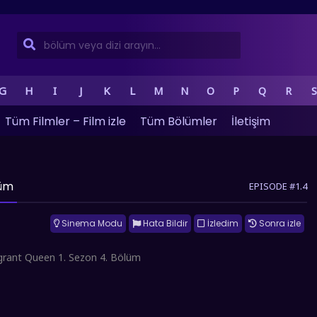
G
H
I
J
K
L
M
N
O
P
Q
R
S
Tüm Filmler – Film izle
Tüm Bölümler
İletişim
lüm
EPISODE #1.4
Sinema Modu
Hata Bildir
İzledim
Sonra izle
grant Queen 1. Sezon 4. Bölüm