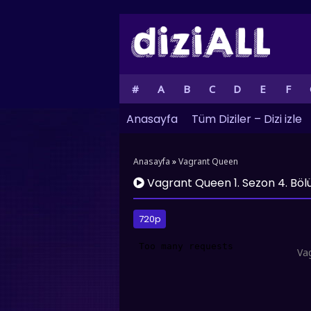
#
A
B
C
D
E
F
Anasayfa
Tüm Diziler – Dizi izle
Anasayfa
»
Vagrant Queen
Vagrant Queen 1. Sezon 4. Bö
720p
Va