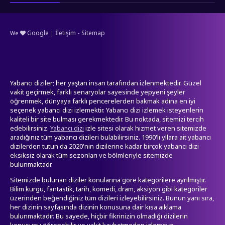
-
Google
İletişim
Sitemap
We
|
Yabancı diziler; her yaştan insan tarafından izlenmektedir. Güzel
vakit geçirmek, farklı senaryolar sayesinde yepyeni şeyler
öğrenmek, dünyaya farklı pencerelerden bakmak adına en iyi
seçenek yabancı dizi izlemektir. Yabancı dizi izlemek isteyenlerin
kaliteli bir site bulması gerekmektedir. Bu noktada, sitemizi tercih
edebilirsiniz.
izle sitesi olarak hizmet veren sitemizde
Yabancı dizi
aradığınız tüm yabancı dizileri bulabilirsiniz. 1990'lı yllara ait yabancı
dizilerden tutun da 2020'nin dizilerine kadar birçok yabancı dizi
eksiksiz olarak tüm sezonları ve bölmleriyle sitemizde
bulunmaktadr.
Sitemizde bulunan diziler konularına göre kategorilere ayrılmıştır.
Bilim kurgu, fantastik, tarih, komedi, dram, aksiyon gibi kategoriler
üzerinden beğendiğiniz tüm dizileri izleyebilirsiniz. Bunun yanı sıra,
her dizinin sayfasında dizinin konusuna dair kısa aıklama
bulunmaktadır. Bu sayede, hiçbir fikrinizin olmadığı dizilerin
konusunu öğrenebilir ve vakit kaybetmeden izlemeye