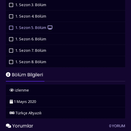
İzledim
1. Sezon 3. Bölüm
İzledim
1. Sezon 4. Bölüm
İzledim
1. Sezon 5. Bölüm
İzledim
1. Sezon 6. Bölüm
İzledim
1. Sezon 7. Bölüm
İzledim
1. Sezon 8. Bölüm
İzledim
1. Sezon 9. Bölüm
Bölüm Bilgileri
İzledim
1. Sezon 10. Bölüm
izlenme
İzledim
1 Mayıs 2020
Türkçe Altyazılı
Yorumlar
0 YORUM